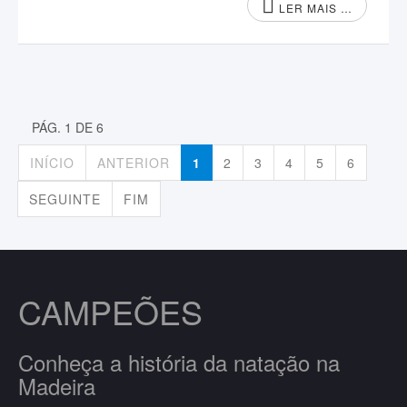
LER MAIS …
PÁG. 1 DE 6
INÍCIO
ANTERIOR
1
2
3
4
5
6
SEGUINTE
FIM
CAMPEÕES
Conheça a história da natação na
Madeira