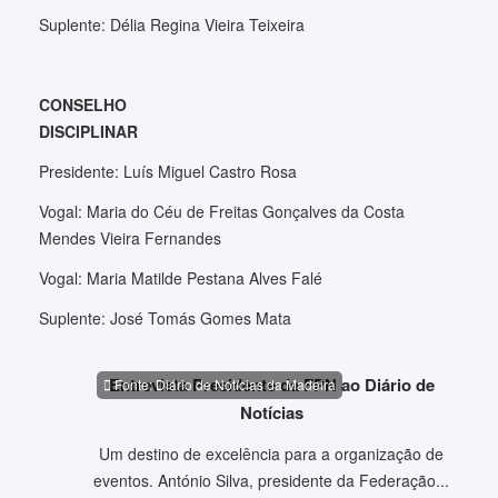
Suplente: Délia Regina Vieira Teixeira
CONSELHO
DISCIPLINAR
Presidente: Luís Miguel Castro Rosa
Vogal: Maria do Céu de Freitas Gonçalves da Costa
Mendes Vieira Fernandes
Vogal: Maria Matilde Pestana Alves Falé
Suplente: José Tomás Gomes Mata
Entrevista Presidente da FPN ao Diário de
Fonte: Diário de Notícias da Madeira
Notícias
Um destino de excelência para a organização de
eventos. António Silva, presidente da Federação...