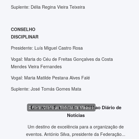
Suplente: Délia Regina Vieira Teixeira
CONSELHO
DISCIPLINAR
Presidente: Luís Miguel Castro Rosa
Vogal: Maria do Céu de Freitas Gonçalves da Costa
Mendes Vieira Fernandes
Vogal: Maria Matilde Pestana Alves Falé
Suplente: José Tomás Gomes Mata
Entrevista Presidente da FPN ao Diário de
Fonte: Diário de Notícias da Madeira
Notícias
Um destino de excelência para a organização de
eventos. António Silva, presidente da Federação...