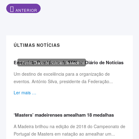
ARTIGO ANTERIOR: CONDIÇÕES FANTÁSTICAS PARA O POLO 
ANTERIOR
ÚLTIMAS NOTÍCIAS
Entrevista Presidente da FPN ao Diário de Notícias
Fonte: Diário de Notícias da Madeira
Um destino de excelência para a organização de
eventos. António Silva, presidente da Federação...
Ler mais …
‘Masters’ madeirenses amealham 18 medalhas
A Madeira brilhou na edição de 2018 do Campeonato de
Portugal de Masters em natação ao amealhar um...